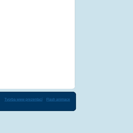
Tvorba www prezentací
Flash animace