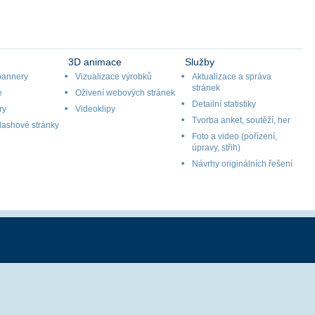
3D animace
Služby
bannery
Vizualizace výrobků
Aktualizace a správa
stránek
e
Oživení webových stránek
Detailní statistiky
ry
Videoklipy
Tvorba anket, soutěží, her
lashové stránky
Foto a video (pořízení,
úpravy, střih)
Návrhy originálních řešení