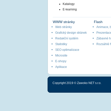
Katalogy
E-learning
WWW stránky
Flash
Web stránky
Animace, 
Grafický design stránek
Prezentac
Redakční systém
Zábavné h
Statistiky
Rozsáhlé f
SEO optimalizace
Microsite
E-shopy
Aplikace
Copyright 2019 © Zawoko NET s.r.o.