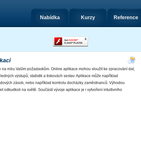
Nabídka
Kurzy
Reference
kací
e na míru Vaším požadavkům. Online aplikace mohou sloužit ke zpracování dat,
ledných výstupů, statistik a tiskovách sestav. Aplikace může například
kladových zásob, nebo například kontrolu docházky zaměstnanců. Výhodou
net odkudkoli na světě. Součástí vývoje aplikace je i vytvoření intuitivního